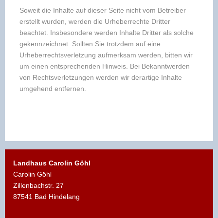
Soweit die Inhalte auf dieser Seite nicht vom Betreiber
erstellt wurden, werden die Urheberrechte Dritter
beachtet. Insbesondere werden Inhalte Dritter als solche
gekennzeichnet. Sollten Sie trotzdem auf eine
Urheberrechtsverletzung aufmerksam werden, bitten wir
um einen entsprechenden Hinweis. Bei Bekanntwerden
von Rechtsverletzungen werden wir derartige Inhalte
umgehend entfernen.
Landhaus Carolin Göhl
Carolin Göhl
Zillenbachstr. 27
87541 Bad Hindelang